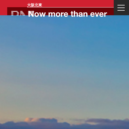
大阪北東
ログイン
一般会員登
リージョン
イベント一
お問い合わ
運営会社概
業務内容
代表プロフ
録
メンバー登
覧
せ
要
ィール
録