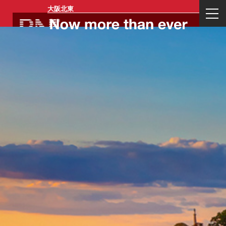
大阪北東
ログイン
一般会員登
リージョン
イベント一
お問い合わ
運営会社概
業務内容
代表プロフ
録
メンバー登
覧
せ
要
ィール
録