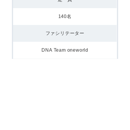
140名
ファシリテーター
DNA Team oneworld
開催場所
高槻商工会議所 4階 大ホール
参加費用
1,100円