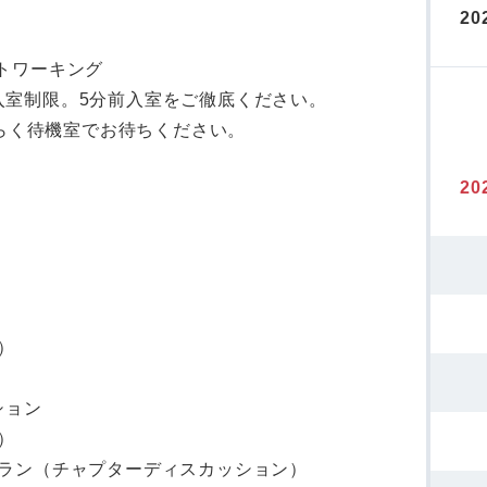
20
ネットワーキング
5で入室制限。5分前入室をご徹底ください。
ばらく待機室でお待ちください。
20
）
ション
）
ラン（チャプターディスカッション）