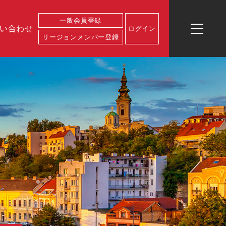
一般会員登録
い合わせ
ログイン
リージョンメンバー登録
ログイン
一般会員登
リージョン
イベント一
お問い合わ
運営会社概
業務内容
代表プロフ
録
メンバー登
覧
せ
要
ィール
録