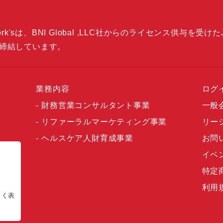
k'sは、BNI Global ,LLC社からのライセンス供与を受けた
締結しています。
業務内容
ログ
財務営業コンサルタント事業
一般
リファーラルマーケティング事業
リー
ヘルスケア人財育成事業
お問
イベ
特定
利用
正しく表