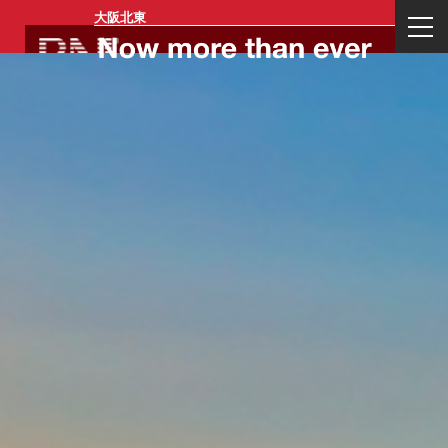
大阪北東
ログイン
一般会員登
リージョン
イベント一
お問い合わ
運営会社概
業務内容
代表プロフ
録
メンバー登
覧
せ
要
ィール
録