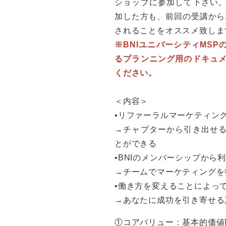
ショップに参加して下さい
加した方も、前回の受講から
されることをオススメ致しま
※BNIユニバーシティMSP
るプランニング用のドキュ
ください。
＜内容＞
•リファーラルマーケティン
→チャプターから引き出せ
とができる
•BNIのメンバーシップか
→チームでマーケティングを
•働き方を変えることによっ
→あなたに成功を引き寄せる
①コアバリュー：基本的価値