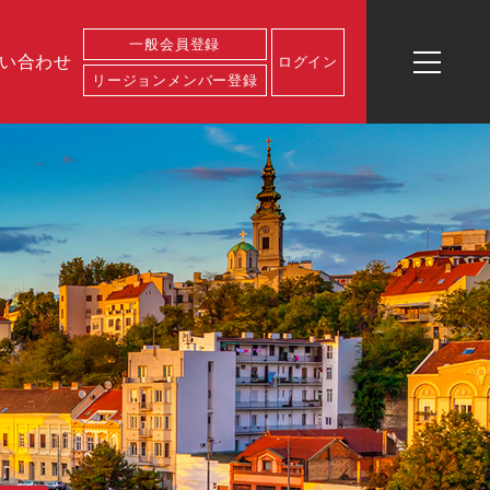
一般会員登録
い合わせ
ログイン
リージョンメンバー登録
ログイン
一般会員登
リージョン
イベント一
お問い合わ
運営会社概
業務内容
代表プロフ
録
メンバー登
覧
せ
要
ィール
録