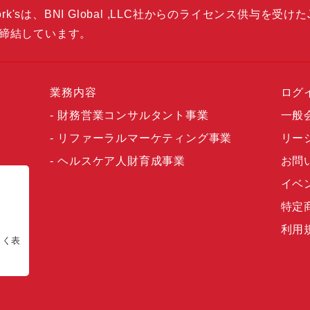
k'sは、BNI Global ,LLC社からのライセンス供与を受けた
締結しています。
業務内容
ログ
財務営業コンサルタント事業
一般
リファーラルマーケティング事業
リー
ヘルスケア人財育成事業
お問
イベ
特定
利用
正しく表