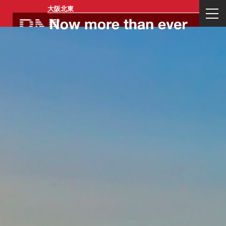
大阪北東
ログイン
一般会員登
リージョン
イベント一
お問い合わ
運営会社概
業務内容
代表プロフ
録
メンバー登
覧
せ
要
ィール
録