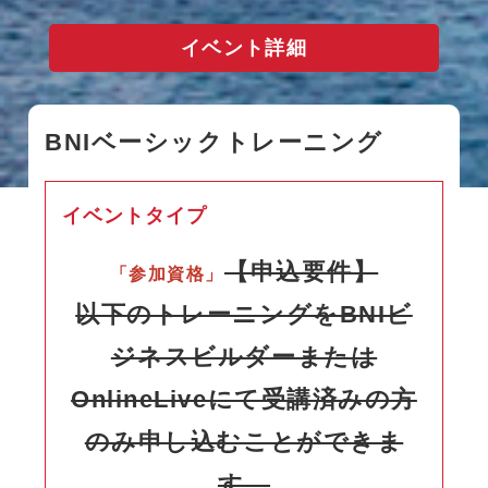
イベント詳細
BNIベーシックトレーニング
イベントタイプ
【申込要件】
「参加資格」
以下のトレーニングをBNIビ
ジネスビルダーまたは
OnlineLiveにて受講済みの方
のみ申し込むことができま
す。