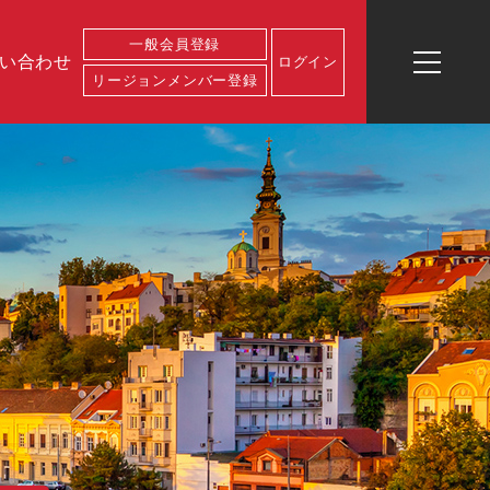
一般会員登録
い合わせ
ログイン
リージョンメンバー登録
ログイン
一般会員登
リージョン
イベント一
お問い合わ
運営会社概
業務内容
代表プロフ
録
メンバー登
覧
せ
要
ィール
録