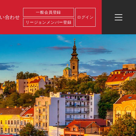
一般会員登録
い合わせ
ログイン
リージョンメンバー登録
ログイン
一般会員登
リージョン
イベント一
お問い合わ
運営会社概
業務内容
代表プロフ
録
メンバー登
覧
せ
要
ィール
録