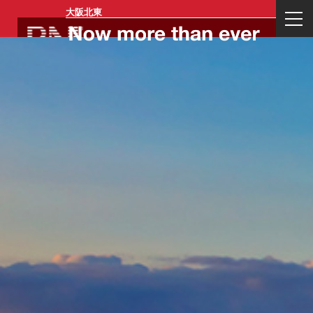
大阪北東
ログイン
一般会員登
リージョン
イベント一
お問い合わ
運営会社概
業務内容
代表プロフ
録
メンバー登
覧
せ
要
ィール
録