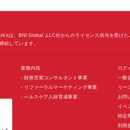
k'sは、BNI Global ,LLC社からのライセンス供与を受けた
締結しています。
業務内容
ログ
財務営業コンサルタント事業
一般
リファーラルマーケティング事業
リー
ヘルスケア人財育成事業
お問
イベ
特定
利用