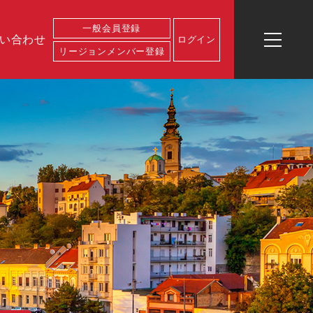
一般会員登録
い合わせ
ログイン
リージョンメンバー登録
ログイン
一般会員登
リージョン
イベント一
お問い合わ
運営会社概
業務内容
代表プロフ
録
メンバー登
覧
せ
要
ィール
録