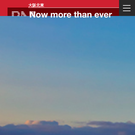
大阪北東
ログイン
一般会員登
リージョン
イベント一
お問い合わ
運営会社概
業務内容
代表プロフ
録
メンバー登
覧
せ
要
ィール
録